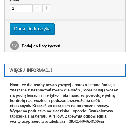
Dodaj do koszyka
Dodaj do listy życzeń
WIĘCEJ INFORMACJI
Hamulce dla osoby towarzyszącej - bardzo istotna funkcja
związana z bezpieczeństwem dla osób , które pchają wózek
na pochyleniach i nie tylko. Taki hamulec powoduje pełną
kontrolę nad wózkiem podczas przewożenia osób
siedzących.
Kieszeń za oparciem na podręczne rzeczy.
Wygodna poduszka na siedzisko i oparcie.
Dwukolorowa
tapicerka z materiału AirFlow. Zapewnia odpowiednią
wentylację.
Szerokosc sziedziska - 39,42,44046,48,50cm