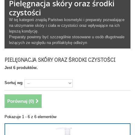
Pielęgnacja skóry oraz środki
czystości
W tej kategorii znajdą Państwo kosmetyki i preparaty pozwalające
na utrzymanie skóry i ciała w czystości oraz wpływające na ich
lepszą kondycję.
Preparaty powinny być szczególnie stosowane u osób długotrwale
leżących ze względu na profilaktykę odleżyn
PIELĘGNACJA SKÓRY ORAZ ŚRODKI CZYSTOŚCI
Jest 6 produktów.
Sortuj wg
Porównaj (
0
)
Pokazuje 1 - 6 z 6 elementów