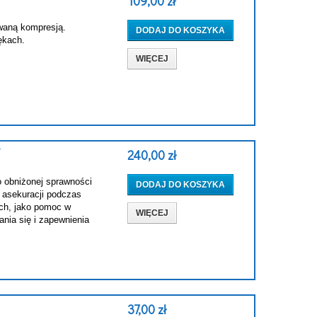
109,00 zł
owaną kompresją.
DODAJ DO KOSZYKA
ękach.
WIĘCEJ
Y
240,00 zł
o obniżonej sprawności
DODAJ DO KOSZYKA
i asekuracji podczas
ych, jako pomoc w
WIĘCEJ
nia się i zapewnienia
37,00 zł