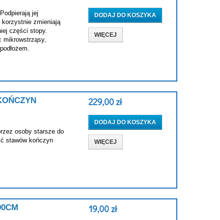
Podpierają jej
DODAJ DO KOSZYKA
 korzystnie zmieniają
ej części stopy.
WIĘCEJ
c mikrowstrząsy,
 podłożem.
KOŃCZYN
229,00 zł
DODAJ DO KOSZYKA
przez osoby starsze do
ść stawów kończyn
WIĘCEJ
90CM
19,00 zł