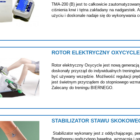
TMA-200 (B) jest to całkowicie zautomatyzowan
ciśnienia krwi i tętna zakładany na nadgarstek. A
użyciu i doskonale nadaje się do wykonywania 
ROTOR ELEKTRYCZNY OXYCYCLE 
Rotor elektryczny Oxycycle jest nową generacją 
doskonały przyrząd do indywidualnych treningów
być używany wszędzie. Możliwość regulacji prędk
jest świetnym przyrządem do stopniowego wzmac
Zalecany do treningu BIERNEGO.
STABILIZATOR STAWU SKOKOWEG
Stabilizator wykonany jest z oddychającego, pe
Breathprenu podszytego bawełną, wzmacnia i og