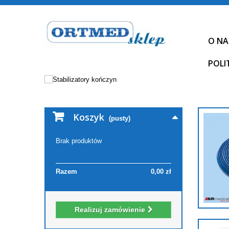
O NA
POLI
Koszyk
(pusty)
Brak produktów
Razem
0,00 zł
Realizuj zamówienie