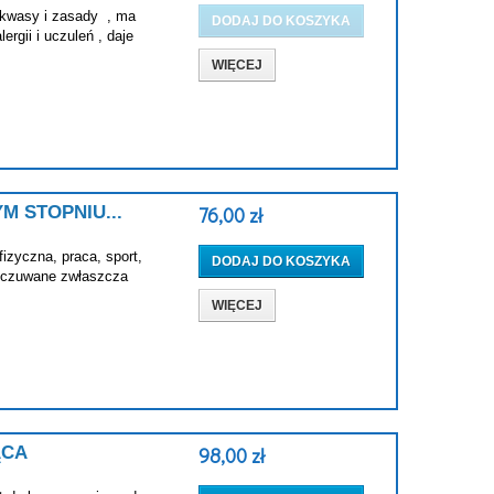
 kwasy i zasady , ma
DODAJ DO KOSZYKA
rgii i uczuleń , daje
WIĘCEJ
 STOPNIU...
76,00 zł
izyczna, praca, sport,
DODAJ DO KOSZYKA
odczuwane zwłaszcza
WIĘCEJ
ĄCA
98,00 zł