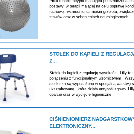
Piłka rehabilitacyjna masująca przeznaczona je
postawy, w terapii mającej na celu poprawę kondy
ruchowej, wzmocnienia mięśni grzbietu, zwięks
stawów oraz w schorzeniach neurologicznych.
STOŁEK DO KĄPIELI Z REGULAC
Z...
Stołek do kąpieli z regulacją wysokości Lilly to
połączeniu z funkcjonalnym wzornictwem . Wszy
siedziska są wyposażone w specjalną warstwę st
ukształtowaną , która działa antypoślizgowo. Li
oparcie oraz w wycięcie higieniczne
CIŚNIENIOMIERZ NADGARSTKOW
ELEKTRONICZNY...