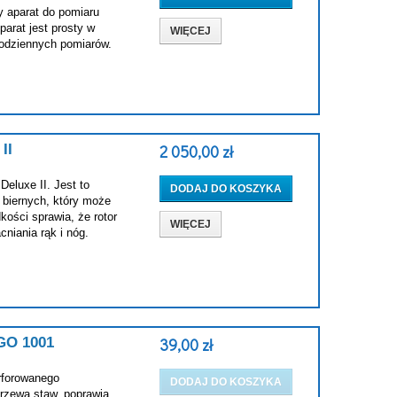
y aparat do pomiaru
parat jest prosty w
WIĘCEJ
codziennych pomiarów.
II
2 050,00 zł
Deluxe II. Jest to
DODAJ DO KOSZYKA
 biernych, który może
ości sprawia, że rotor
WIĘCEJ
niania rąk i nóg.
O 1001
39,00 zł
rforowanego
DODAJ DO KOSZYKA
rzewa staw, poprawia