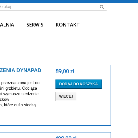
ALNIA
SERWIS
KONTAKT
YMY PROFESJONALNE USŁUGI
ZENIA DYNAPAD
89,00 zł
YŻSZYM POZIOMIE
przeznaczona jest do
REFUNDACJA NFZ
DODAJ DO KOSZYKA
ni grzbietu. Odciąża
ai wymusza siedzenie
WIĘCEJ
ążków
, które dużo siedzą.