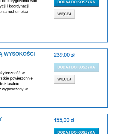
st do korygowania wad
DODAJ DO KOSZYKA
cji i koordynacji
zenia ruchomości
WIĘCEJ
JĄ WYSOKOŚCI
239,00 zł
DODAJ DO KOSZYKA
 użyteczność w
stkie powierzchnie
WIĘCEJ
rukturalnie
lly wyposażony w
Y
155,00 zł
DODAJ DO KOSZYKA