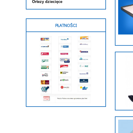
Ortezy dziecięce
PŁATNOŚCI