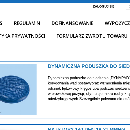
ZALOGUJ SIĘ
S
REGULAMIN
DOFINANSOWANIE
WYPOŻYCZ
TYKA PRYWATNOŚCI
FORMULARZ ZWROTU TOWARU
ŚWIADCZ
DYNAMICZNA PODUSZKA DO SIED
NA NAJW
Dynamiczna poduszka do siedzenia „DYNAPAD” 
korygowania wad postawyoraz wzmocnienia mięś
odcinek lędźwiowy kręgosłupa podczas siedzeni
w prawidłowej pozycji, stymuluje mikro-ruchy kr
międzykręgowych.Szczególnie polecana dla osób
RAJSTOPY 140 DEN 18-21 MMHG