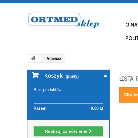
O NA
POLI
Athenax
Koszyk
(pusty)
LISTA 
Brak produktów
Chwilo
Razem
0,00 zł
Realizuj zamówienie