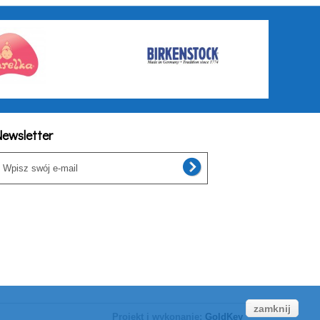
ewsletter
zamknij
Projekt i wykonanie:
GoldKey