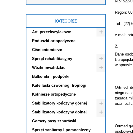
Nip: 522-0
Regon: 00
KATEGORIE
Tel.: (22)
Art. przeciwżylakowe
e-mail: o
Poduszki ortopedyczne
Ciśnieniomierze
Dane osob
Sprzęt rehabilitacyjny
Europejsk
w sprawie
Wózki inwalidzkie
Balkoniki i podpórki
Kule laski czwórnogi trójnogi
Ortmed do
niego dane
Kołnierze ortopedyczne
zasadą mi
Stabilizatory kończyny górnej
oraz rozli
Stabilizatory kończyny dolnej
Gorsety pasy sznurówki
Ortmed gw
Sprzęt sanitarny i pomocniczny
osobowych