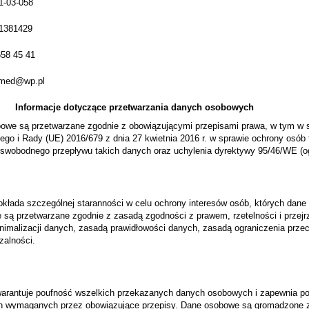
1-03-058
1381429
 658 45 41
rtmed@wp.pl
Informacje dotyczące przetwarzania danych osobowych
owe są przetwarzane zgodnie z obowiązującymi przepisami prawa, w tym w 
iego i Rady (UE) 2016/679 z dnia 27 kwietnia 2016 r. w sprawie ochrony osó
 swobodnego przepływu takich danych oraz uchylenia dyrektywy 95/46/WE (o
kłada szczególnej staranności w celu ochrony interesów osób, których dane 
 są przetwarzane zgodnie z zasadą zgodności z prawem, rzetelności i przejr
nimalizacji danych, zasadą prawidłowości danych, zasadą ograniczenia przec
czalności.
arantuje poufność wszelkich przekazanych danych osobowych i zapewnia po
 wymaganych przez obowiązujące przepisy. Dane osobowe są gromadzone z n