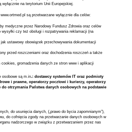
yłącznie na terytorium Unii Europejskiej.
www.ortmed.pl są przetwarzane wyłącznie dla celów:
by medyczne przez Narodowy Fundusz Zdrowia oraz celów
o wysyłki czy też obsługi i rozpatrywania reklamacji (na
 jak ustawowy obowiązek przechowywania dokumentacji
 przed roszczeniami oraz dochodzenia roszczeń a także
okies, gromadzenia danych ze stron www i aplikacji
e osobowe są m.in
.: dostawcy systemów IT oraz podmioty
owe i prawne, operatorzy pocztowi i kurierzy, operatorzy
one do otrzymania Państwa danych osobowych na podstawie
nych, do usunięcia danych, („prawo do bycia zapomnianym”),
iwu, do cofnięcia zgody na przetwarzanie danych osobowych w
o organu nadzorczego w związku z przetwarzaniem przez nas