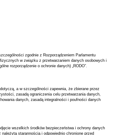
szczególności zgodnie z Rozporządzeniem Parlamentu
b fizycznych w związku z przetwarzaniem danych osobowych i
gólne rozporządzenie o ochronie danych) „RODO”.
dotyczą, a w szczególności zapewnia, że zbierane przez
zystości, zasadą ograniczenia celu przetwarzania danych,
howania danych, zasadą integralności i poufności danych
djęcie wszelkich środków bezpieczeństwa i ochrony danych
ależytą starannością i odpowiednio chronione przed