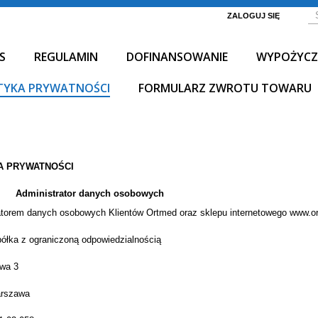
ZALOGUJ SIĘ
S
REGULAMIN
DOFINANSOWANIE
WYPOŻYCZ
TYKA PRYWATNOŚCI
FORMULARZ ZWROTU TOWARU
A PRYWATNOŚCI
Administrator danych osobowych
atorem danych osobowych Klientów Ortmed oraz sklepu internetowego www.ort
ółka z ograniczoną odpowiedzialnością
owa 3
arszawa