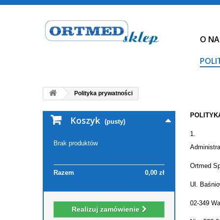
O NA
POLI
Polityka prywatności
POLITYK
Koszyk
(pusty)
Brak produktów
Administr
Ortmed Sp
Razem
0,00 zł
Ul. Baśni
02-349 W
Realizuj zamówienie