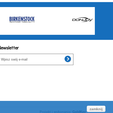
ewsletter
zamknij
Projekt i wykonanie:
GoldKey