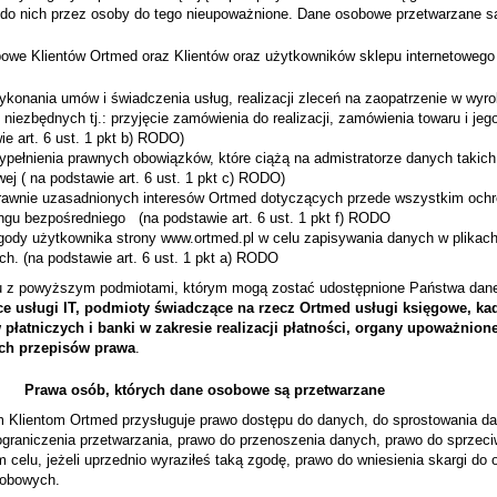
do nich przez osoby do tego nieupoważnione. Dane osobowe przetwarzane są w
owe Klientów Ortmed oraz Klientów oraz użytkowników sklepu internetowego 
ia umów i świadczenia usług, realizacji zleceń na zaopatrzenie w wyro
o niezbędnych tj.: przyjęcie zamówienia do realizacji, zamówienia towaru i jeg
ie art. 6 ust. 1 pkt b) RODO)
enia prawnych obowiązków, które ciążą na admistratorze danych takich
wej ( na podstawie art. 6 ust. 1 pkt c) RODO)
 uzasadnionych interesów Ortmed dotyczących przede wszystkim ochrony
ngu bezpośredniego (na podstawie art. 6 ust. 1 pkt f) RODO
żytkownika strony www.ortmed.pl w celu zapisywania danych w plikach co
ch. (na podstawie art. 6 ust. 1 pkt a) RODO
 z powyższym podmiotami, którym mogą zostać udostępnione Państwa dan
e usługi IT, podmioty świadczące na rzecz Ortmed usługi księgowe, kadr
płatniczych i banki w zakresie realizacji płatności, organy upoważni
ch przepisów prawa
.
Prawa osób, których dane osobowe są przetwarzane
 Klientom Ortmed przysługuje prawo dostępu do danych, do sprostowania da
ograniczenia przetwarzania, prawo do przenoszenia danych, prawo do sprzec
 celu, jeżeli uprzednio wyraziłeś taką zgodę, prawo do wniesienia skargi d
obowych.