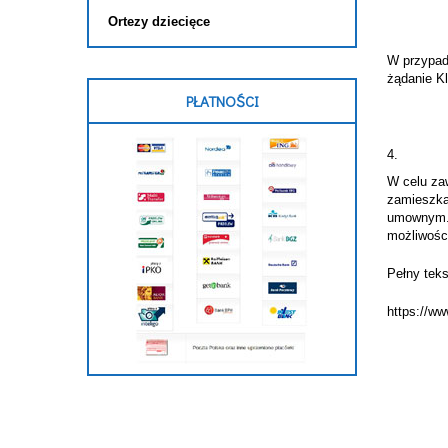
Ortezy dziecięce
W przypad
żądanie Kl
PŁATNOŚCI
W celu za
zamieszka
umownym. 
możliwośc
Pełny teks
https://ww