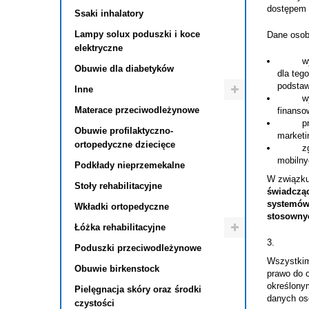
dostępem 
Ssaki inhalatory
Lampy solux poduszki i koce
Dane osob
elektryczne
wykonan
Obuwie dla diabetyków
dla teg
podstaw
Inne
wypełni
Materace przeciwodleżynowe
finanso
prawnie
Obuwie profilaktyczno-
marketi
ortopedyczne dziecięce
zgody u
mobilny
Podkłady nieprzemekalne
W związku
Stoły rehabilitacyjne
świadcząc
systemów 
Wkładki ortopedyczne
stosowny
Łóżka rehabilitacyjne
Poduszki przeciwodleżynowe
Wszystkim
Obuwie birkenstock
prawo do 
określonym
Pielęgnacja skóry oraz środki
danych os
czystości