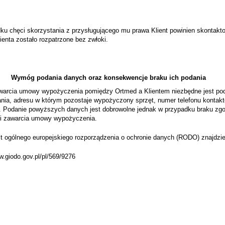
ku chęci skorzystania z przysługującego mu prawa Klient powinien skontakto
ienta zostało rozpatrzone bez zwłoki.
Wymóg podania danych oraz konsekwencje braku ich podania
warcia umowy wypożyczenia pomiędzy Ortmed a Klientem niezbędne jest podan
nia, adresu w którym pozostaje wypożyczony sprzęt, numer telefonu konta
Podanie powyższych danych jest dobrowolne jednak w przypadku braku zgody
i zawarcia umowy wypożyczenia.
t ogólnego europejskiego rozporządzenia o ochronie danych (RODO) znajdzie
w.giodo.gov.pl/pl/569/9276