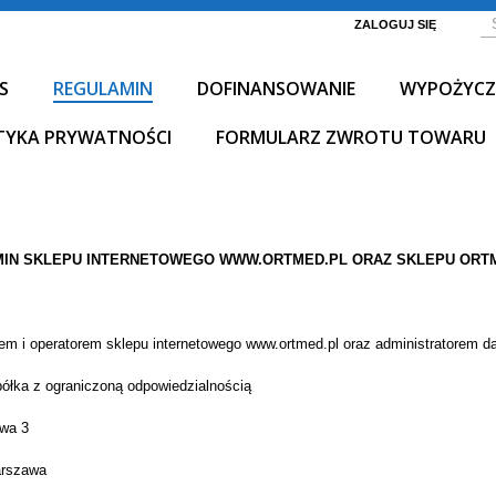
ZALOGUJ SIĘ
S
REGULAMIN
DOFINANSOWANIE
WYPOŻYCZ
TYKA PRYWATNOŚCI
FORMULARZ ZWROTU TOWARU
IN SKLEPU INTERNETOWEGO WWW.ORTMED.PL ORAZ SKLEPU ORT
lem i operatorem sklepu internetowego www.ortmed.pl oraz administratorem 
ółka z ograniczoną odpowiedzialnością
owa 3
arszawa