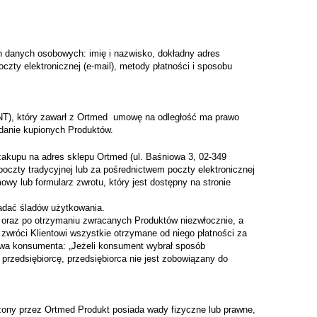
 danych osobowych: imię i nazwisko, dokładny adres
czty elektronicznej (e-mail), metody płatności i sposobu
ENT), który zawarł z Ortmed umowę na odległość ma prawo
adanie kupionych Produktów.
kupu na adres sklepu Ortmed (ul. Baśniowa 3, 02-349
czty tradycyjnej lub za pośrednictwem poczty elektronicznej
y lub formularz zwrotu, który jest dostępny na stronie
dać śladów użytkowania.
az po otrzymaniu zwracanych Produktów niezwłocznie, a
zwróci Klientowi wszystkie otrzymane od niego płatności za
rawa konsumenta: „Jeżeli konsument wybrał sposób
przedsiębiorcę, przedsiębiorca nie jest zobowiązany do
zony przez Ortmed Produkt posiada wady fizyczne lub prawne,