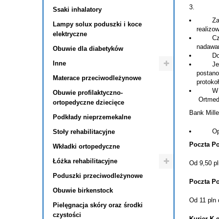
Ssaki inhalatory
Zamówie
Lampy solux poduszki i koce
realizo
elektryczne
Czas re
nadawan
Obuwie dla diabetyków
Do wart
Inne
Jeżeli 
postano
Materace przeciwodleżynowe
protoko
W przyp
Obuwie profilaktyczno-
Ortmed
ortopedyczne dziecięce
Bank Mill
Podkłady nieprzemekalne
Opłat
Stoły rehabilitacyjne
Poczta P
Wkładki ortopedyczne
Łóżka rehabilitacyjne
Od 9,50 pl
Poduszki przeciwodleżynowe
Poczta Po
Obuwie birkenstock
Od 11 pln 
Pielęgnacja skóry oraz środki
czystości
Kurier K-