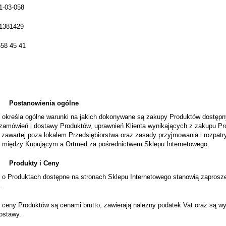
1-03-058
1381429
 658 45 41
Postanowienia ogólne
 określa ogólne warunki na jakich dokonywane są zakupy Produktów dostępn
 zamówień i dostawy Produktów, uprawnień Klienta wynikających z zakupu Pr
 zawartej poza lokalem Przedsiębiorstwa oraz zasady przyjmowania i rozpat
j między Kupującym a Ortmed za pośrednictwem Sklepu Internetowego.
Produkty i Ceny
e o Produktach dostępne na stronach Sklepu Internetowego stanowią zaprosz
.
 ceny Produktów są cenami brutto, zawierają należny podatek Vat oraz są wy
ostawy.