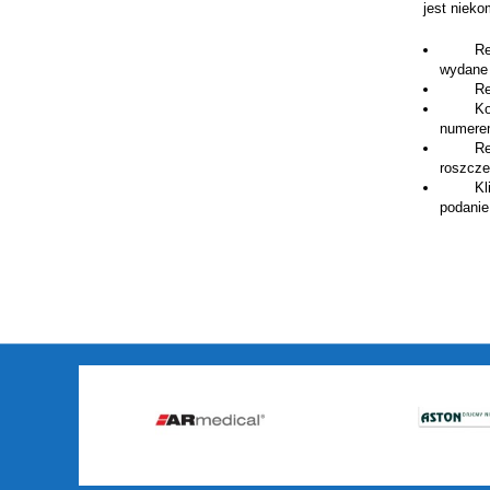
jest nieko
Reklama
wydane 
Reklama
Kontakt
numerem
Reklam
roszcze
Klient
podanie