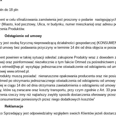
ln do 18 pln
w celu sfinalizowania zamówienia jest proszony o podanie następujących
 (Miasto, kod pocztowy, Ulica, nr budynku, numer mieszkania) oraz adresu po
zenia Produktów.
Odstąpienie od umowy
tóry jest osobą fizyczną nieprowadzącą działalności gospodarczej (KONSUM
od umowy bez podawania przyczyny w terminie 14 dni od dnia objęcia w posi
powinien w takiej sytuacji odesłać zakupione Produkty wraz z dowodem za
a) oraz poinformować niezwłocznie o tym fakcie Ortmed za pośrednictwem po
s ortmed@wp.pl wysyłając jednoznaczne oświadczenie od odstąpieniu od umow
towej www.ortmed.pl.
ty muszą posiadać nienaruszone opakowania producenta oraz nie posia
po otrzymaniu jednoznacznego oświadczenia od odstąpieniu od umowy or
iej w ciągu 14 dni od dnia otrzymania zawiadomienia o odstąpieniu od umowy 
y, które są zwracane oraz koszty transportu, przy czym zgodnie z Art. 33 p
zenia rzeczy inny niż najtańszy zwykły sposób dostarczenia oferowany przez 
konsumentowi poniesionych przez niego dodatkowych kosztów”
Reklamacje
ko Sprzedający jest odpowiedzialny względem swoich Klientów jeżeli dostarc