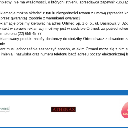
mpletny, nie ma właściwości, o których istnieniu sprzedawca zapewnił kupują
cje można składać z tytułu niezgodności towaru z umową (sprzedaż konsu
przez gwaranta) zgodnie z warunkami gwarancji
cje prosimy kierować na adres Ortmed Sp. z o. o., ul. Baśniowa 3, 02
 w sprawie reklamacji możliwy jest w siedzibie Ortmed, za pośrednictwem 
 telefonu (22) 658 45 77
owany produkt należy dostarczy do siedziby Ortmed wraz z dowodem zaku
nie
 musi jednocześnie zaznaczyć sposób, w jakim Ortmed może się z nim sk
 imienia i nazwiska oraz numeru telefonu bądź adresu poczty elektronicznej