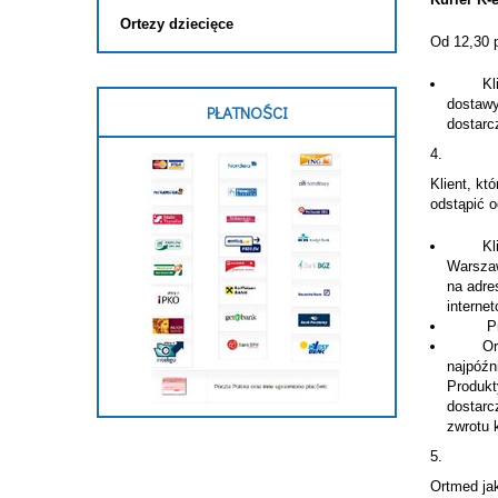
Ortezy dziecięce
Od 12,30 p
Klient 
dostawy
PŁATNOŚCI
dostarc
Klient, k
odstąpić 
Klient 
Warszaw
na adre
interne
Produk
Ortmed 
najpóźn
Produkt
dostarc
zwrotu 
Ortmed ja