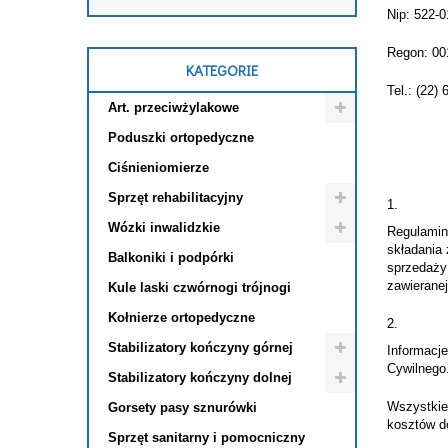
Nip: 522-0
Regon: 00
KATEGORIE
Tel.: (22)
Art. przeciwżylakowe
Poduszki ortopedyczne
Ciśnieniomierze
Sprzęt rehabilitacyjny
Wózki inwalidzkie
Regulamin
składania
Balkoniki i podpórki
sprzedaży
zawierane
Kule laski czwórnogi trójnogi
Kołnierze ortopedyczne
Stabilizatory kończyny górnej
Informacj
Cywilnego
Stabilizatory kończyny dolnej
Wszystkie
Gorsety pasy sznurówki
kosztów d
Sprzęt sanitarny i pomocniczny