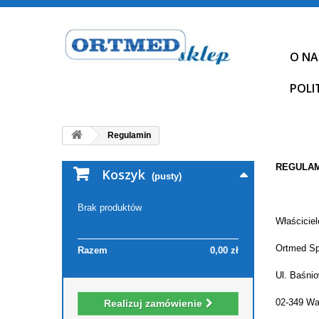
O NA
POLI
Regulamin
REGULAM
Koszyk
(pusty)
Brak produktów
Właścicie
Ortmed Sp
Razem
0,00 zł
Ul. Baśni
02-349 W
Realizuj zamówienie