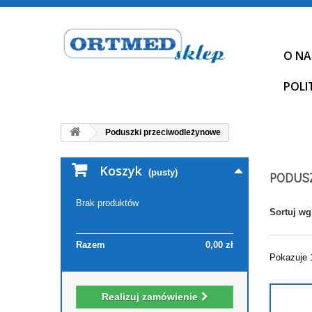
O NA
POLI
Poduszki przeciwodleżynowe
Koszyk
(pusty)
PODUS
Brak produktów
Sortuj wg
Razem
0,00 zł
Pokazuje 
Realizuj zamówienie