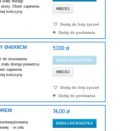
 stały dostęp
 skóry. Otwór zapewnia
WIĘCEJ
anej kończyny.
Dodaj do listy życzeń
Dodaj do porówania
Y Ø40X8CM
57,00 zł
t do stosowania
DODAJ DO KOSZYKA
stały dostęp powietrza
twór zapewnia
WIĘCEJ
anej kończyny.
Dodaj do listy życzeń
Dodaj do porówania
OREM
74,00 zł
iedzeniawyjmowany
DODAJ DO KOSZYKA
nowej - w celu