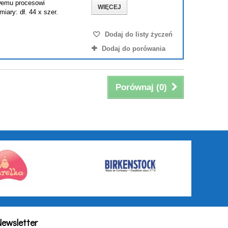
wemu procesowi
WIĘCEJ
ary: dł. 44 x szer.
Dodaj do listy życzeń
Dodaj do porówania
Porównaj (
0
)
ewsletter