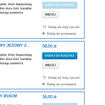
upów, które dopasowują
DODAJ DO KOSZYKA
dnio duża ilość kanałów
ieżego powietrza
WIĘCEJ
Dodaj do listy życzeń
Dodaj do porówania
Y JEŻOWY Z...
58,00 zł
upów, które dopasowują
DODAJ DO KOSZYKA
dnio duża ilość kanałów
ieżego powietrza
WIĘCEJ
Dodaj do listy życzeń
Dodaj do porówania
Y Ø15CM
36,00 zł