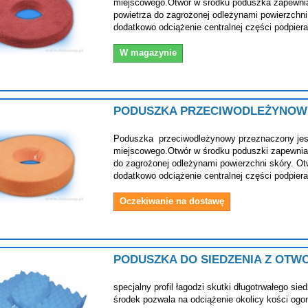
miejscowego.Otwór w środku poduszka zapewnia
powietrza do zagrożonej odleżynami powierzchni
dodatkowo odciążenie centralnej części podpier
W magazynie
PODUSZKA PRZECIWODLEŻYNOW
Poduszka przeciwodleżynowy przeznaczony jes
miejscowego.Otwór w środku poduszki zapewnia 
do zagrożonej odleżynami powierzchni skóry. O
dodatkowo odciążenie centralnej części podpier
Oczekiwanie na dostawę
PODUSZKA DO SIEDZENIA Z OTW
specjalny profil łagodzi skutki długotrwałego s
środek pozwala na odciążenie okolicy kości ogo