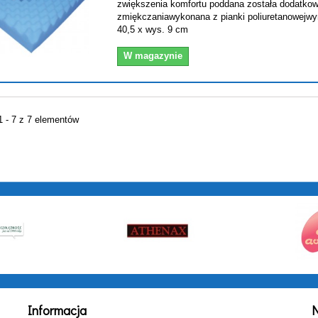
zwiększenia komfortu poddana została dodatko
zmiękczaniawykonana z pianki poliuretanowejwymi
40,5 x wys. 9 cm
W magazynie
1 - 7 z 7 elementów
Informacja
N