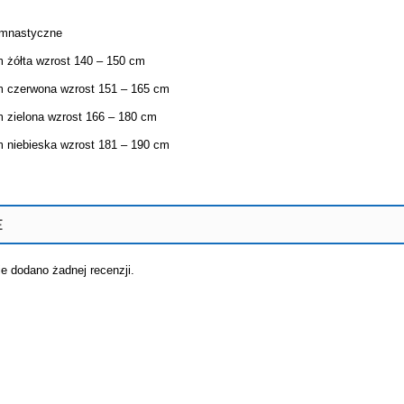
gimnastyczne
m żółta wzrost 140 – 150 cm
m czerwona wzrost 151 – 165 cm
m zielona wzrost 166 – 180 cm
m niebieska wzrost 181 – 190 cm
E
ie dodano żadnej recenzji.