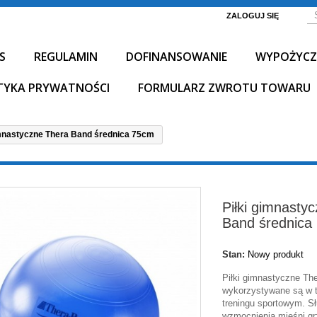
ZALOGUJ SIĘ
S
REGULAMIN
DOFINANSOWANIE
WYPOŻYCZ
TYKA PRYWATNOŚCI
FORMULARZ ZWROTU TOWARU
imnastyczne Thera Band średnica 75cm
Piłki gimnasty
Band średnica
Stan:
Nowy produkt
Piłki gimnastyczne Th
wykorzystywane są w te
treningu sportowym. Sł
wzmocnienia mięśni gr