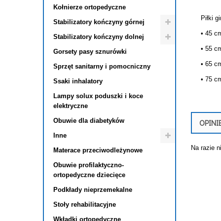
Kołnierze ortopedyczne
Piłki 
Stabilizatory kończyny górnej
• 45 c
Stabilizatory kończyny dolnej
• 55 c
Gorsety pasy sznurówki
• 65 c
Sprzęt sanitarny i pomocniczny
• 75 c
Ssaki inhalatory
Lampy solux poduszki i koce
elektryczne
Obuwie dla diabetyków
OPINI
Inne
Na razie n
Materace przeciwodleżynowe
Obuwie profilaktyczno-
ortopedyczne dziecięce
Podkłady nieprzemekalne
Stoły rehabilitacyjne
Wkładki ortopedyczne