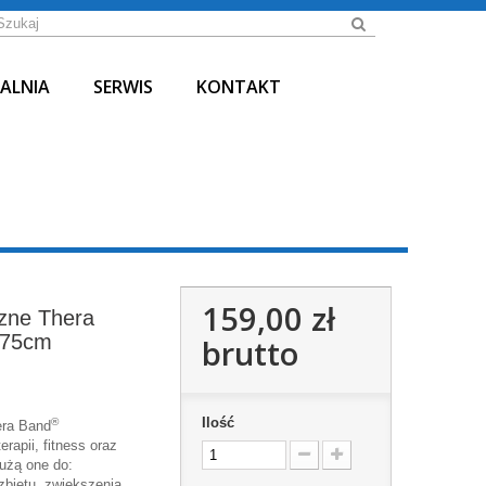
ALNIA
SERWIS
KONTAKT
159,00 zł
czne Thera
 75cm
brutto
Ilość
®
era Band
rapii, fitness oraz
użą one do:
zbietu, zwiększenia