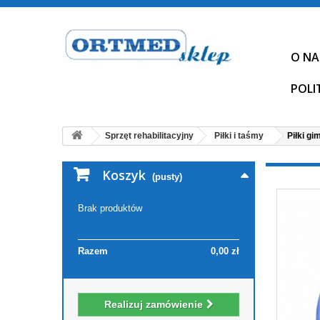
O NA
POLI
Sprzęt rehabilitacyjny
Piłki i taśmy
Piłki g
Koszyk
(pusty)
Brak produktów
Razem
0,00 zł
Realizuj zamówienie