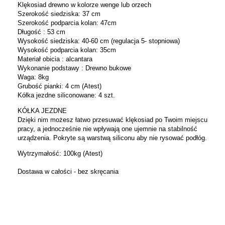
Klękosiad drewno w kolorze wenge lub orzech
Szerokość siedziska: 37 cm
Szerokość podparcia kolan: 47cm
Długość : 53 cm
Wysokość siedziska: 40-60 cm (regulacja 5- stopniowa)
Wysokość podparcia kolan: 35cm
Materiał obicia : alcantara
Wykonanie podstawy : Drewno bukowe
Waga: 8kg
Grubość pianki: 4 cm (Atest)
Kółka jezdne siliconowane: 4 szt.
KÓŁKA JEZDNE
Dzięki nim możesz łatwo przesuwać klękosiad po Twoim miejscu
pracy, a jednocześnie nie wpływają one ujemnie na stabilność
urządzenia. Pokryte są warstwą siliconu aby nie rysować podłóg.
Wytrzymałość: 100kg (Atest)
Dostawa w całości - bez skręcania