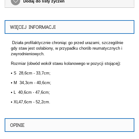
Dodaj do listy życzeń
WIĘCEJ INFORMACJI
Działa profilaktycznie chroniąc go przed urazami, szczególnie
gdy staw jest osłabiony, w przypadku chorób reumatycznych i
zwyrodnieniowych.
Rozmiar (obwód wokół stawu kolanowego w pozycji stojącej):
• S 28,6cm - 33,7cm;
• M 34,3cm - 40,6cm;
• L 40,6cm - 47,6cm;
• XL47,6cm - 52,2cm.
OPINIE