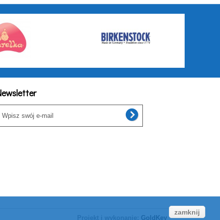
ewsletter
zamknij
Projekt i wykonanie:
GoldKey