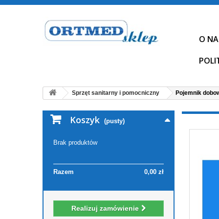
O NA
POLI
Sprzęt sanitarny i pomocniczny
Pojemnik dobow
Koszyk
(pusty)
Brak produktów
Razem
0,00 zł
Realizuj zamówienie