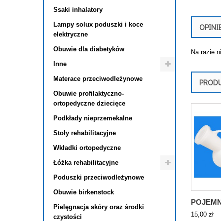
Ssaki inhalatory
Lampy solux poduszki i koce
OPINI
elektryczne
Obuwie dla diabetyków
Na razie n
Inne
Materace przeciwodleżynowe
PROD
Obuwie profilaktyczno-
ortopedyczne dziecięce
Podkłady nieprzemekalne
Stoły rehabilitacyjne
Wkładki ortopedyczne
Łóżka rehabilitacyjne
Poduszki przeciwodleżynowe
Obuwie birkenstock
POJEMNI
Pielęgnacja skóry oraz środki
15,00 zł
czystości