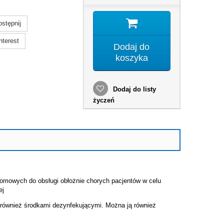
stępnij
nterest
Dodaj do
koszyka
Dodaj do listy
życzeń
omowych do obsługi obłożnie chorych pacjentów w celu
ej
i również środkami dezynfekującymi. Można ją również