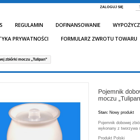
ZALOGUJ SIĘ
S
REGULAMIN
DOFINANSOWANIE
WYPOŻYCZ
TYKA PRYWATNOŚCI
FORMULARZ ZWROTU TOWARU
ej zbiórki moczu „Tulipan”
Pojemnik dobow
moczu „Tulipan
Stan:
Nowy produkt
Pojemnik dobowej zbió
wykonany z tworzywa 
Produkt Polski