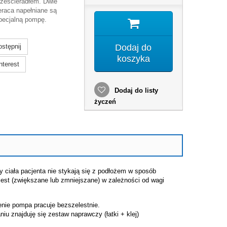
rześcieradłem. Dwie
eraca napełniane są
pecjalną pompę.
stępnij
Dodaj do
koszyka
nterest
Dodaj do listy
życzeń
 ciała pacjenta nie stykają się z podłożem w sposób
 jest (zwiększane lub zmniejszane) w zależności od wagi
enie pompa pracuje bezszelestnie.
 znajduję się zestaw naprawczy (łatki + klej)