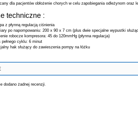
cany dla pacjentów obłożenie chorych w celu zapobiegania odleżynom oraz le
e techniczne :
a z płynną regulacją ciśnienia
ary po napompowaniu: 200 x 90 x 7 cm (plus dwie specjalne wypustki służąc
ienie robocze kompresora: 45 do 120mmHg (płynna regulacja)
 pełnego cyklu: 6 minut
jalny hak służący do zawieszenia pompy na łóżku
E
ie dodano żadnej recenzji.