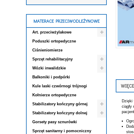
MATERACE PRZECIWODLEŻYNOWE
Art. przeciwżylakowe
Poduszki ortopedyczne
Ciśnieniomierze
Sprzęt rehabilitacyjny
Wózki inwalidzkie
Balkoniki i podpórki
WIĘCE
Kule laski czwórnogi trójnogi
Kołnierze ortopedyczne
Dzięki
Stabilizatory kończyny górnej
ciągły
pacjen
Stabilizatory kończyny dolnej
Ogro
Gorsety pasy sznurówki
Doda
Sprzęt sanitarny i pomocniczny
stos