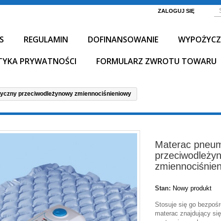
ZALOGUJ SIĘ
S
REGULAMIN
DOFINANSOWANIE
WYPOŻYCZ
TYKA PRYWATNOŚCI
FORMULARZ ZWROTU TOWARU
yczny przeciwodleżynowy zmiennociśnieniowy
Materac pneu
przeciwodleży
zmiennociśnie
Stan:
Nowy produkt
Stosuje się go bezpoś
materac znajdujący się