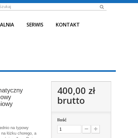
ALNIA
SERWIS
KONTAKT
400,00 zł
matyczny
nowy
brutto
niowy
Ilość
rednio na typowy
 na łóżku chorego, a