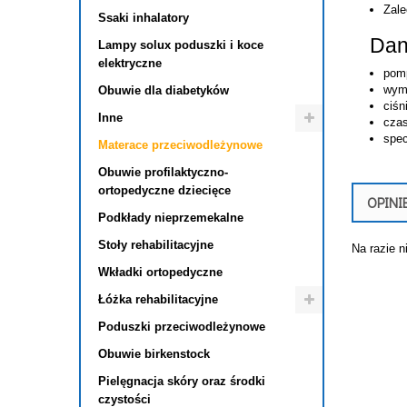
Zale
Ssaki inhalatory
Dan
Lampy solux poduszki i koce
elektryczne
pomp
wymi
Obuwie dla diabetyków
ciśn
Inne
czas
spec
Materace przeciwodleżynowe
Obuwie profilaktyczno-
ortopedyczne dziecięce
OPINI
Podkłady nieprzemekalne
Stoły rehabilitacyjne
Na razie n
Wkładki ortopedyczne
Łóżka rehabilitacyjne
Poduszki przeciwodleżynowe
Obuwie birkenstock
Pielęgnacja skóry oraz środki
czystości