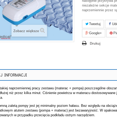
następnie przykrywa p
niezależne sekcje mat
naprzemiennie przez s
Tweetuj
Udo
Zobacz większe
Google+
Pi
Drukuj
J INFORMACJI
 takiej naprzemiennej pracy zestawu (materac + pompa) poszczególne obszary
 dłużej niż przez kilka minut. Ciśnienie powietrza w materacu dostosowywane
ta.
mną zaletą pompy jest jej minimalny poziom hałasu. Bez względu na obciąż
tkowym atutem zestawu (pompa + materac) jest bezawaryjność. W opakowaniu
owanych w przypadku przecięcia podkładu ostrym narzędziem.