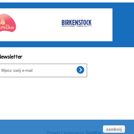
ewsletter
zamknij
Projekt i wykonanie:
GoldKey