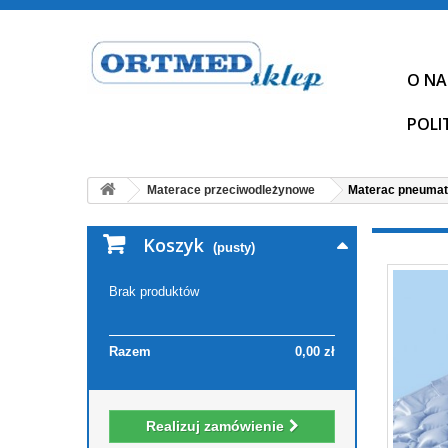
O NA
POLI
Materace przeciwodleżynowe
Materac pneumat
Koszyk
(pusty)
Brak produktów
Razem
0,00 zł
Realizuj zamówienie